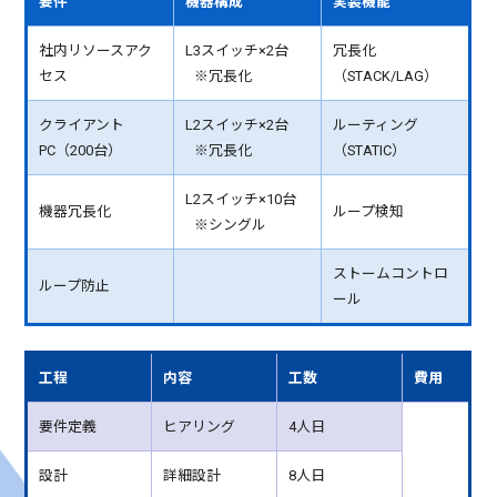
要件
機器構成
実装機能
社内リソースアク
L3スイッチ×2台
冗長化
セス
※冗長化
（STACK/LAG）
クライアント
L2スイッチ×2台
ルーティング
PC（200台）
※冗長化
（STATIC）
L2スイッチ×10台
機器冗長化
ループ検知
※シングル
ストームコントロ
ループ防止
ール
工程
内容
工数
費用
要件定義
ヒアリング
4人日
設計
詳細設計
8人日