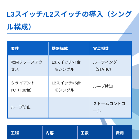
L3スイッチ/L2スイッチの導入（シング
ル構成）
要件
機器構成
実装機能
社内リソースアク
L3スイッチ×1台
ルーティング
セス
※シングル
（STATIC）
クライアント
L2スイッチ×5台
ループ検知
PC（100台）
※シングル
ストームコントロ
ループ防止
ール
工程
内容
工数
費用