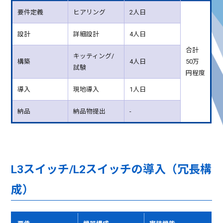
要件定義
ヒアリング
2人日
設計
詳細設計
4人日
合計
キッティング/
構築
4人日
50万
試験
円程度
導入
現地導入
1人日
納品
納品物提出
-
L3スイッチ/L2スイッチの導入（冗長構
成）