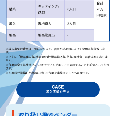
合計
キッティング/
構築
6人日
90万
試験
円程度
導入
現地導入
2人日
納品
納品物提出
-
導入事例の費用は一例になります。要件や納品物によって費用は前後致しま
す。
上記に「機器購入費/機器据付費/機器輸送費/旅費/間接費」は含まれておりま
せん。
作業は全て弊社オフィス/キッティングエリアで実施することを前提としており
ます。
お客様が準備した機器に対して作業を実施することも可能です。
CASE
導入実績を見る
取り扱い機器ベンダー