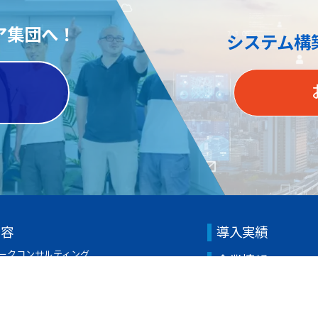
ア集団へ！
システム構
内容
導入実績
ークコンサルティング
企業情報
ークインテグレーション
代表挨拶
ークオペレーションサポート
会社概要